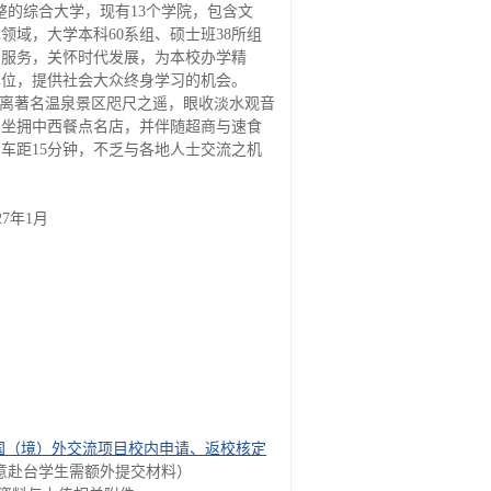
的综合大学，现有13个学院，包含文
域，大学本科60系组、硕士班38所组
会服务，关怀时代发展，为本校办学精
单位，提供社会大众终身学习的机会。
距离著名温泉景区咫尺之遥，眼收淡水观音
，坐拥中西餐点名店，并伴随超商与速食
车距15分钟，不乏与各地人士交流之机
7年1月
国（境）外交流项目校内申请、返校核定
意赴台学生需额外提交材料）