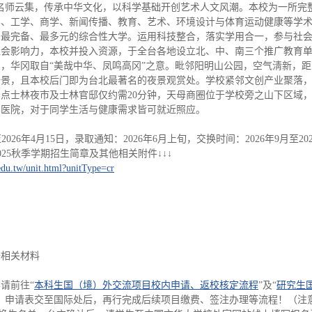
名师云集，传承中华文化，以科学基础开创艺术人文风潮。本校为一所完整
、工学、商学、新闻传播、教育、艺术、环境设计与体育运动健康等学术领
系最完备、最多元的综合性大学。运用科技整合，落实学用合一，参与社
社会影响力，本校并投入资源，于全台各地设立北、中、南三个推广教育
，华冈取自“美哉中华、凤鸣高冈”之意。毗邻阳明山公园，空气淸新，
全景，且本校后门即为台北最著名的夜景观赏处。学校紧邻文创产业聚落
点士林夜市及士林官邸仅约需20分钟，天母商圈位于学校旁之山下区域，
学医院，对于同学生活与健康需求皆可就近照应。
026年4月15日，录取通知：2026年6月上旬，交换时间：2026年9月至202
025秋季学期招生简章及其他相关附件↓↓↓
edu.tw/unit.html?unitType=cr
备相关材料
请前往“
本科生国（境）外交流项目校内申请、返校核定流程
”及“
研究生
，申请表交至国际处后，再行完成后续项目缴费、签注办理等流程！（注