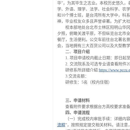
华”，为其毕生之志业。本校历史悠久，
学、外语、理学、法学、社会科学、农学
和10个博士班，是台湾所有大学中，科
神，毕业校友众多且声誉卓著。为扩大
校本部地处台北市士林区阳明山华冈
夕照，俯瞰关渡平原，不但纵览台北市
餐厅，生活便利。公交车前往台北著名景
会，当地拥有三大百货公司以及大型教
二、
项目介绍
1. 项目申请校内截止日期：即日起至2
2. 交流院系及可选专业请查看附件2
研修系所詳細介紹:
https://www.pccu.
3.交流名额：
研修生：5名（校内住宿）
三、申请材料
查看附件要求根据台方高校要求准
四、申请流程
（一）完成校内审批手续：详细内容
流程
”，按照规定提交相关材料。请注意