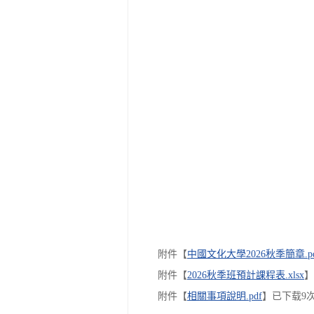
附件【
中國文化大學2026秋季簡章.pd
附件【
2026秋季班預計課程表.xlsx
】
附件【
相關事項說明.pdf
】已下载
9